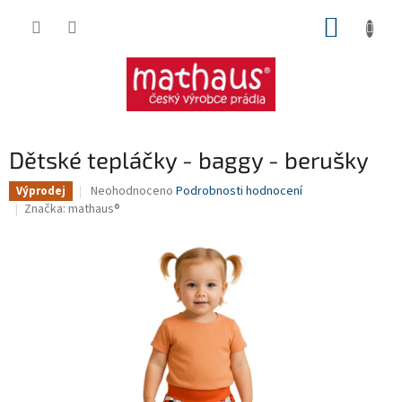
Přejít
NÁKUP
na
obsah
KOŠÍK
Dětské tepláčky - baggy - berušky
Průměrné
Neohodnoceno
Podrobnosti hodnocení
Výprodej
hodnocení
Značka:
mathaus®
produktu
je
0,0
z
5
hvězdiček.