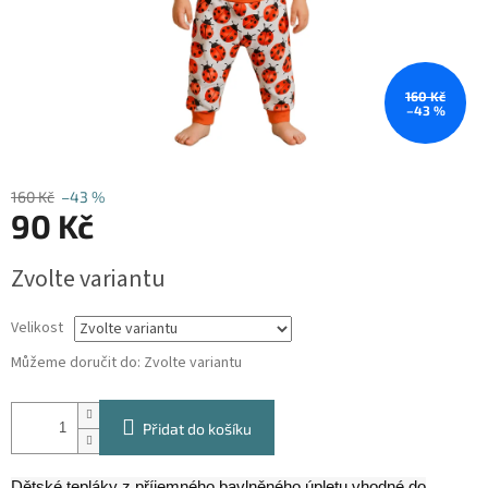
160 Kč
–43 %
160 Kč
–43 %
90 Kč
Měrná
Zvolte variantu
cena:
Velikost
Můžeme doručit do:
Zvolte variantu
Přidat do košíku
Dětské tepláky z příjemného bavlněného úpletu vhodné do