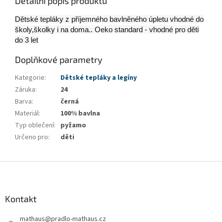
Detailní popis produktu
Dětské tepláky z příjemného bavlněného úpletu vhodné do
školy,školky i na doma.. Oeko standard - vhodné pro děti
do 3 let
Doplňkové parametry
Kategorie
:
Dětské tepláky a legíny
Záruka
:
24
Barva
:
černá
Materiál
:
100% bavlna
Typ oblečení
:
pyžamo
Určeno pro
:
děti
Z
á
p
a
Kontakt
t
mathaus
@
pradlo-mathaus.cz
í