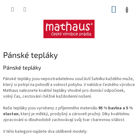
Přejít
NÁKUP
na
obsah
KOŠÍK
Pánské tepláky
Pánské tepláky
Pánské tepláky jsou nepostradatelnou součástí šatníku každého muže,
který si potrpí na pohodlí a volnost pohybu. V nabídce českého výrobce
Mathaus naleznete kvalitní tepláky vhodné pro domácí odpočinek,
volný čas, cestování i běžné každodenní nošení.
Naše tepláky jsou vyrobeny z příjemného materiálu
95 % bavlna a 5 %
elastan
, který je měkký, prodyšný a zároveň pružný. Díky kvalitnímu
zpracování si dlouhodobě zachovávají svůj tvar i barevnou stálost.
V této kategorii najdete dva oblíbené modely: