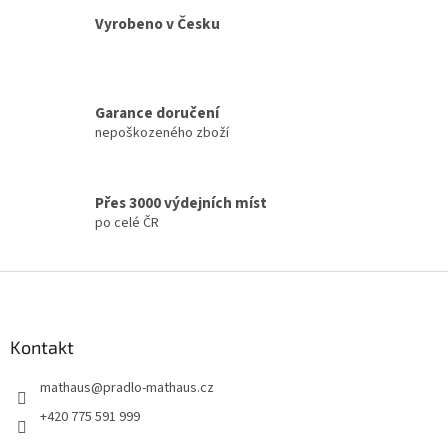
Vyrobeno v Česku
Garance doručení
nepoškozeného zboží
Přes 3000 výdejních míst
po celé ČR
Z
á
p
a
Kontakt
t
mathaus
@
pradlo-mathaus.cz
í
+420 775 591 999