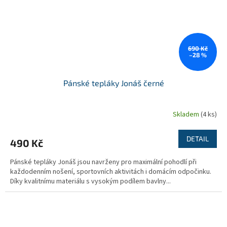
690 Kč
–28 %
Pánské tepláky Jonáš černé
Skladem
(4 ks)
DETAIL
490 Kč
Pánské tepláky Jonáš jsou navrženy pro maximální pohodlí při
každodenním nošení, sportovních aktivitách i domácím odpočinku.
Díky kvalitnímu materiálu s vysokým podílem bavlny...