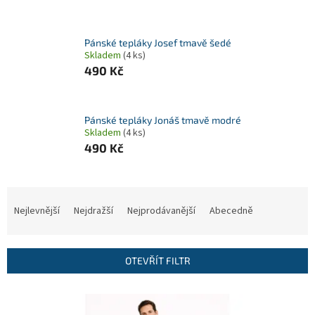
Pánské tepláky Josef tmavě šedé
Skladem
(4 ks)
490 Kč
Pánské tepláky Jonáš tmavě modré
Skladem
(4 ks)
490 Kč
Ř
a
Nejlevnější
Nejdražší
Nejprodávanější
Abecedně
z
e
n
OTEVŘÍT FILTR
í
p
V
r
ý