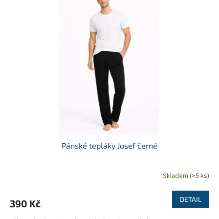
o
p
d
i
u
s
k
p
t
r
ů
o
d
u
k
t
ů
Pánské tepláky Josef černé
Skladem
(>5 ks)
DETAIL
390 Kč