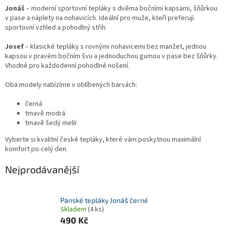
Jonáš
– moderní sportovní tepláky s dvěma bočními kapsami, šňůrkou
v pase a náplety na nohavicích. Ideální pro muže, kteří preferují
sportovní vzhled a pohodlný střih.
Josef
– klasické tepláky s rovnými nohavicemi bez manžet, jednou
kapsou v pravém bočním švu a jednoduchou gumou v pase bez šňůrky.
Vhodné pro každodenní pohodlné nošení.
Oba modely nabízíme v oblíbených barvách:
černá
tmavě modrá
tmavě šedý melír
Vyberte si kvalitní české tepláky, které vám poskytnou maximální
komfort po celý den.
Nejprodávanější
Pánské tepláky Jonáš černé
Skladem
(4 ks)
490 Kč