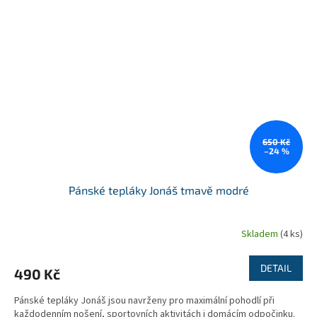
650 Kč
–24 %
Pánské tepláky Jonáš tmavě modré
Skladem
(4 ks)
DETAIL
490 Kč
Pánské tepláky Jonáš jsou navrženy pro maximální pohodlí při
každodenním nošení, sportovních aktivitách i domácím odpočinku.