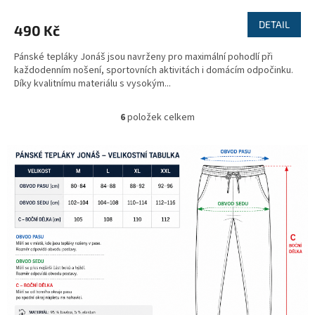
DETAIL
490 Kč
Pánské tepláky Jonáš jsou navrženy pro maximální pohodlí při
každodenním nošení, sportovních aktivitách i domácím odpočinku.
Díky kvalitnímu materiálu s vysokým...
6
položek celkem
O
v
l
á
d
a
c
í
p
r
v
k
y
v
ý