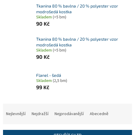
Tkanina 80 % bavlna / 20 % polyester vzor
modrošedá kostka
Skladem
(>5 bm)
90 Kč
Tkanina 80 % bavlna / 20 % polyester vzor
modrošedá kostka
Skladem
(>5 bm)
90 Kč
Flanel - šedá
Skladem
(2,5 bm)
99 Kč
Ř
a
Nejlevnější
Nejdražší
Nejprodávanější
Abecedně
z
e
n