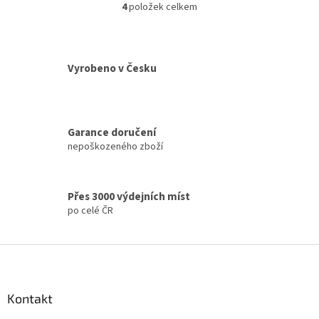
4
položek celkem
O
v
l
á
d
Vyrobeno v Česku
a
c
í
p
Garance doručení
r
nepoškozeného zboží
v
k
y
v
Přes 3000 výdejních míst
ý
po celé ČR
p
i
s
Z
u
á
p
a
Kontakt
t