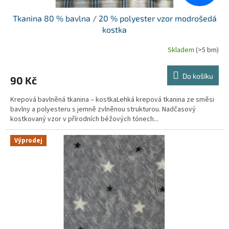
Tkanina 80 % bavlna / 20 % polyester vzor modrošedá
kostka
Skladem
(>5 bm)
Do košíku
90 Kč
Krepová bavlněná tkanina – kostkaLehká krepová tkanina ze směsi
bavlny a polyesteru s jemně zvlněnou strukturou. Nadčasový
kostkovaný vzor v přírodních béžových tónech...
Výprodej