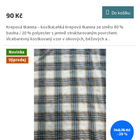
Do košíku
90 Kč
Krepová tkanina – kostkaLehká krepová tkanina ze směsi 80 %
bavlna / 20 % polyester s jemně strukturovaným povrchem.
Vícebarevný kostkovaný vzor v olivových, béžových a...
Novinka
Výprodej
148,76 Kč
–39 %