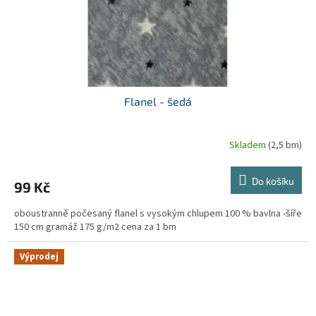
Flanel - šedá
Skladem
(2,5 bm)
Do košíku
99 Kč
oboustranně počesaný flanel s vysokým chlupem 100 % bavlna -šíře
150 cm gramáž 175 g/m2 cena za 1 bm
Výprodej