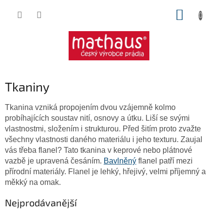
Přejít
NÁKUP
na
obsah
KOŠÍK
Tkaniny
Tkanina vzniká propojením dvou vzájemně kolmo
probíhajících soustav nití, osnovy a útku. Liší se svými
vlastnostmi, složením i strukturou. Před šitím proto zvažte
všechny vlastnosti daného materiálu i jeho texturu. Zaujal
vás třeba flanel? Tato tkanina v keprové nebo plátnové
vazbě je upravená česáním.
Bavlněný
flanel patří mezi
přírodní materiály. Flanel je lehký, hřejivý, velmi příjemný a
měkký na omak.
Nejprodávanější