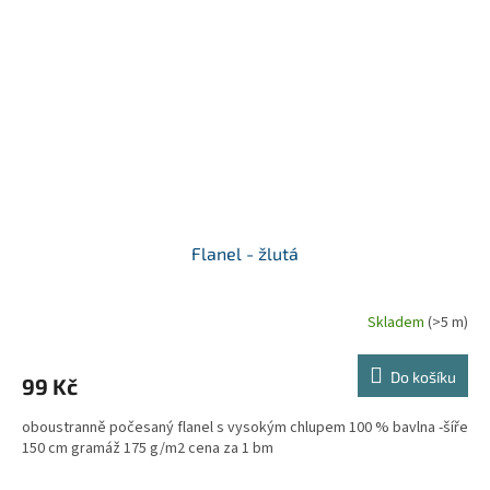
Flanel - žlutá
Skladem
(>5 m)
Do košíku
99 Kč
oboustranně počesaný flanel s vysokým chlupem 100 % bavlna -šíře
150 cm gramáž 175 g/m2 cena za 1 bm