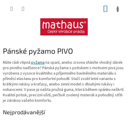
Přejít
NÁKUP
na
obsah
KOŠÍK
Pánské pyžamo PIVO
Máte rádi vtipná
pyžama
na spaní, anebo zrovna sháníte vhodný dárek
pro pivního nadšence? Pánská pyžama s potiskem s motivem piva jsou
vyrobena z vysoce kvalitního a příjemného bavlněného materiálu s
příměsí elastanu pro komfortní pohodlí. Stačí zvolit letní variantu s
krátkými rukávy a kraťasy, anebo zimní model s dlouhými rukávy i
nohavicemi. V pase je našita pružná guma, která během spánku neškrtí.
Kvalitní potisk, precizní ušití, pečlivě zvolený materiál a pohodlný střih
je zárukou vašeho komfortu.
Nejprodávanější