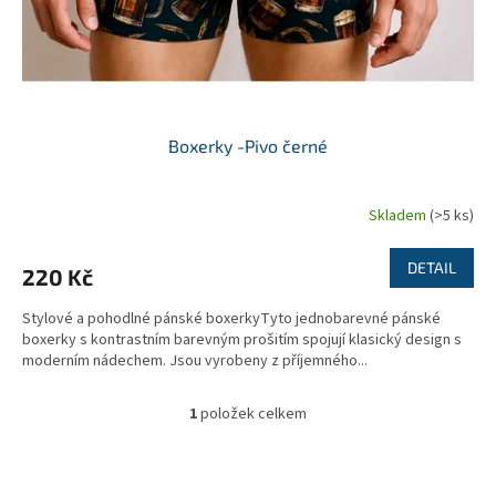
u
k
t
ů
Boxerky -Pivo černé
Skladem
(>5 ks)
DETAIL
220 Kč
Stylové a pohodlné pánské boxerkyTyto jednobarevné pánské
boxerky s kontrastním barevným prošitím spojují klasický design s
moderním nádechem. Jsou vyrobeny z příjemného...
1
položek celkem
O
v
l
á