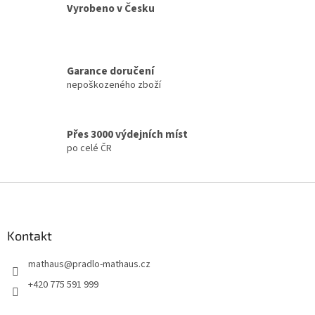
d
Vyrobeno v Česku
a
c
í
p
Garance doručení
r
nepoškozeného zboží
v
k
y
v
Přes 3000 výdejních míst
ý
po celé ČR
p
i
s
Z
u
á
p
a
Kontakt
t
mathaus
@
pradlo-mathaus.cz
í
+420 775 591 999