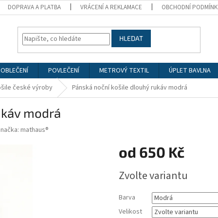
DOPRAVA A PLATBA
VRÁCENÍ A REKLAMACE
OBCHODNÍ PODMÍNK
HLEDAT
 OBLEČENÍ
POVLEČENÍ
METROVÝ TEXTIL
ÚPLET BAVLNA
ošile české výroby
Pánská noční košile dlouhý rukáv modrá
rukáv modrá
Značka:
mathaus®
od
650 Kč
Měrná
Zvolte variantu
cena:
Barva
Velikost