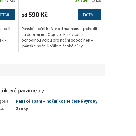
dem
(1 ks)
Skladem
(3 ks)
590 Kč
od
ETAIL
DETAIL
ohodlí
Pánské noční košile od mathaus – pohodlí
na dobrou nocObjevte klasickou a
ek –
pohodlnou volbu pro noční odpočinek –
pánské noční košile z české dílny
značky mathaus....
lňkové parametry
gorie
:
Pánské spaní – noční košile české výroby
ka
:
2 roky