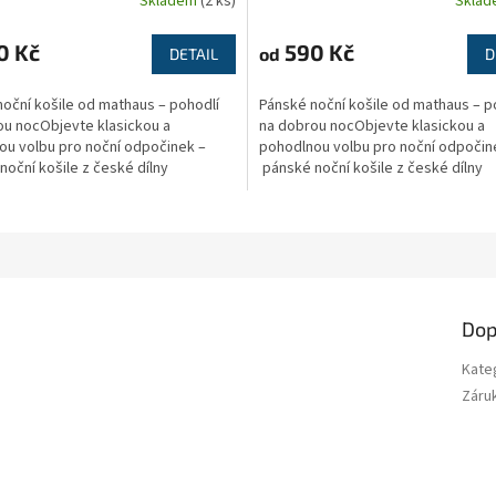
Skladem
(2 ks)
Skla
0 Kč
590 Kč
od
DETAIL
D
oční košile od mathaus – pohodlí
Pánské noční košile od mathaus – p
ou nocObjevte klasickou a
na dobrou nocObjevte klasickou a
ou volbu pro noční odpočinek –
pohodlnou volbu pro noční odpočin
oční košile z české dílny
pánské noční košile z české dílny
athaus....
značky mathaus....
Dop
Kate
Záru