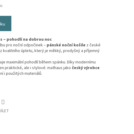
tu
íku
s – pohodlí na dobrou noc
lbu pro noční odpočinek –
pánské noční košile
z české
y z kvalitního úpletu, který je měkký, prodyšný a příjemný
jišťuje maximální pohodlí během spánku. Díky modernímu
jen praktické, ale i stylové. mathaus jako
český výrobce
í i použitých materiálů.
DÍLET