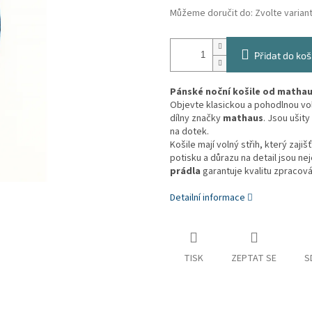
Můžeme doručit do:
Zvolte varian
Přidat do koš
Pánské noční košile od mathau
Objevte klasickou a pohodlnou vo
dílny značky
mathaus
. Jsou ušit
na dotek.
Košile mají volný střih, který za
potisku a důrazu na detail jsou ne
prádla
garantuje kvalitu zpracován
Detailní informace
TISK
ZEPTAT SE
S