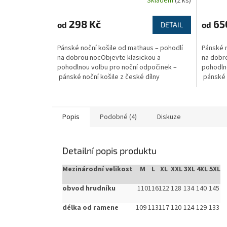
Skladem
(2 ks)
298 Kč
65
od
od
DETAIL
Pánské noční košile od mathaus – pohodlí
Pánské n
na dobrou nocObjevte klasickou a
na dobr
pohodlnou volbu pro noční odpočinek –
pohodln
pánské noční košile z české dílny
pánské n
značky mathaus....
značky m
Popis
Podobné (4)
Diskuze
Detailní popis produktu
Mezinárodní velikost
M
L
XL
XXL
3XL
4XL
5XL
obvod hrudníku
110
116
122
128
134
140
145
délka od ramene
109
113
117
120
124
129
133