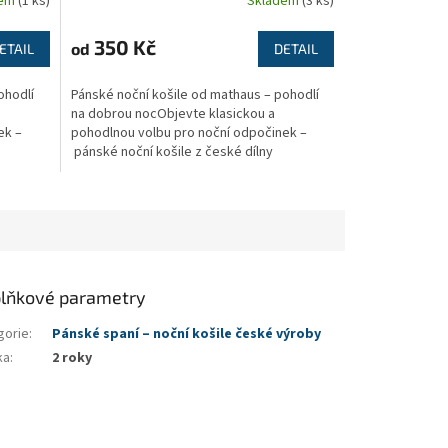
dem
(1 ks)
Skladem
(3 ks)
350 Kč
od
ETAIL
DETAIL
ohodlí
Pánské noční košile od mathaus – pohodlí
na dobrou nocObjevte klasickou a
ek –
pohodlnou volbu pro noční odpočinek –
pánské noční košile z české dílny
značky mathaus. Jsou ušity z...
lňkové parametry
gorie
:
Pánské spaní – noční košile české výroby
ka
:
2 roky