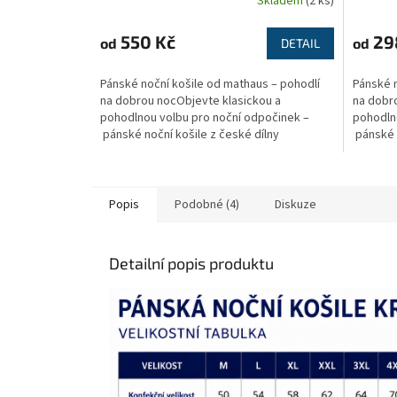
Skladem
(2 ks)
550 Kč
29
od
od
DETAIL
Pánské noční košile od mathaus – pohodlí
Pánské n
na dobrou nocObjevte klasickou a
na dobr
pohodlnou volbu pro noční odpočinek –
pohodln
pánské noční košile z české dílny
pánské n
značky mathaus....
značky m
Popis
Podobné (4)
Diskuze
Detailní popis produktu