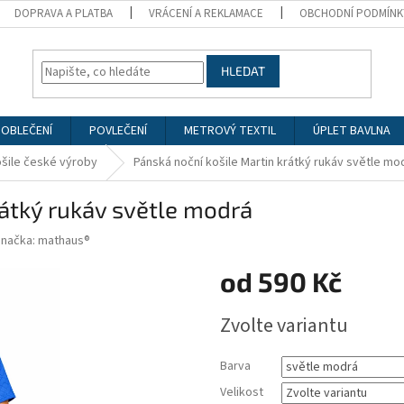
DOPRAVA A PLATBA
VRÁCENÍ A REKLAMACE
OBCHODNÍ PODMÍNK
HLEDAT
 OBLEČENÍ
POVLEČENÍ
METROVÝ TEXTIL
ÚPLET BAVLNA
ošile české výroby
Pánská noční košile Martin krátký rukáv světle mo
rátký rukáv světle modrá
Značka:
mathaus®
od
590 Kč
Měrná
Zvolte variantu
cena:
Barva
Velikost