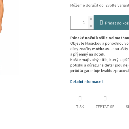
Můžeme doručit do:
Zvolte varian
Přidat do koš
Pánské noční košile od mathau
Objevte klasickou a pohodlnou vo
dílny značky
mathaus
. Jsou ušit
a příjemný na dotek.
Košile mají volný střih, který za
potisku a důrazu na detail jsou ne
prádla
garantuje kvalitu zpracován
Detailní informace
TISK
ZEPTAT SE
S