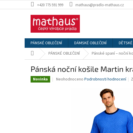
Přejít
+420 775 591 999
mathaus@pradlo-mathaus.cz
na
obsah
PÁNSKÉ OBLEČENÍ
DÁMSKÉ OBLEČENÍ
DĚTSKÉ
Domů
PÁNSKÉ OBLEČENÍ
Pánské spaní – noční k
Pánská noční košile Martin k
Průměrné
Neohodnoceno
Podrobnosti hodnocení
Novinka
hodnocení
produktu
je
0,0
z
5
hvězdiček.