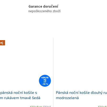
Garance doručení
nepoškozeného zboží
ej
486,78
Kč
až
–38 %
 pánská noční košile s
Pánská noční košile dlouhý r
ým rukávem tmavě šedá
modrozelená