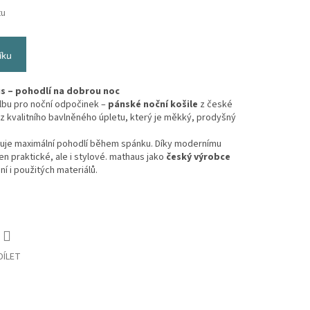
tu
íku
s – pohodlí na dobrou noc
lbu pro noční odpočinek –
pánské noční košile
z české
y z kvalitního bavlněného úpletu, který je měkký, prodyšný
jišťuje maximální pohodlí během spánku. Díky modernímu
jen praktické, ale i stylové. mathaus jako
český výrobce
í i použitých materiálů.
DÍLET