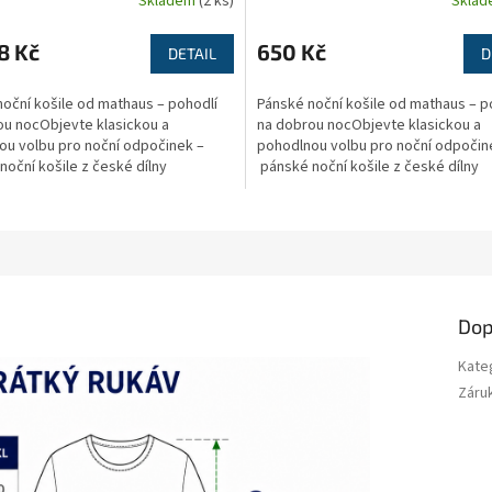
Skladem
(2 ks)
Skla
8 Kč
650 Kč
DETAIL
D
oční košile od mathaus – pohodlí
Pánské noční košile od mathaus – p
ou nocObjevte klasickou a
na dobrou nocObjevte klasickou a
ou volbu pro noční odpočinek –
pohodlnou volbu pro noční odpočin
oční košile z české dílny
pánské noční košile z české dílny
athaus....
značky mathaus....
Dop
Kate
Záru