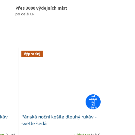
Přes 3000 výdejních míst
po celé ČR
Výprodej
od
437,19
Kč
až
–20 %
ukáv
Pánská noční košile dlouhý rukáv -
světle šedá