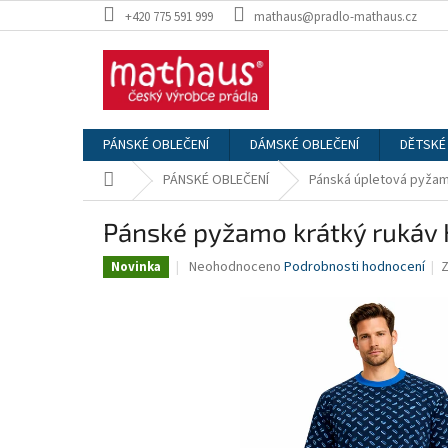
Přejít
+420 775 591 999
mathaus@pradlo-mathaus.cz
na
obsah
PÁNSKÉ OBLEČENÍ
DÁMSKÉ OBLEČENÍ
DĚTSKÉ
Domů
PÁNSKÉ OBLEČENÍ
Pánská úpletová pyža
Pánské pyžamo krátký rukáv 
Průměrné
Neohodnoceno
Podrobnosti hodnocení
Novinka
hodnocení
produktu
je
0,0
z
5
hvězdiček.