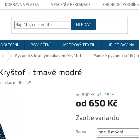
DOPRAVA A PLATBA
VRÁCENÍ A REKLAMACE
OBCHODNÍ PODMÍNK
HLEDAT
 OBLEČENÍ
POVLEČENÍ
METROVÝ TEXTIL
ÚPLET BAVLNA
ma
Pyžamo s krátkým rukávem Kryštof
Pánské pyžamo krátký r
Kryštof - tmavě modré
Značka:
mathaus®
od 800 Kč
až –18 %
od
650 Kč
Měrná
Zvolte variantu
cena:
Barva