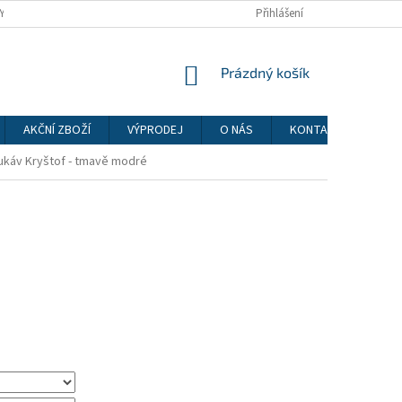
Y
OCHRANA OSOBNÍCH ÚDAJŮ
Přihlášení
NÁKUPNÍ
Prázdný košík
KOŠÍK
AKČNÍ ZBOŽÍ
VÝPRODEJ
O NÁS
KONTAKTY
ukáv Kryštof - tmavě modré