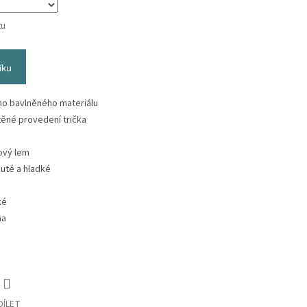
tu
íku
o bavlněného materiálu
ěné provedení trička
tový lem
nuté a hladké
ké
ma
DÍLET