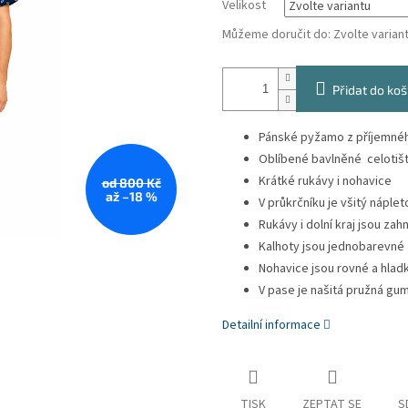
Velikost
Můžeme doručit do:
Zvolte varian
Přidat do koš
Pánské pyžamo z příjemnéh
Oblíbené bavlněné celotišt
Krátké rukávy i nohavice
od 800 Kč
až –18 %
V průkrčníku je všitý náple
Rukávy i dolní kraj jsou zah
Kalhoty jsou jednobarevné
Nohavice jsou rovné a hlad
V pase je našitá pružná gu
Detailní informace
TISK
ZEPTAT SE
S