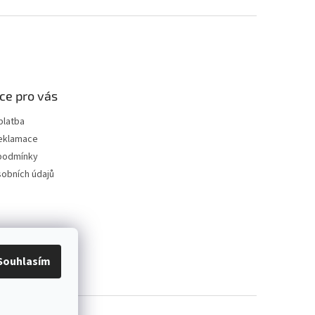
ce pro vás
platba
reklamace
podmínky
obních údajů
Souhlasím