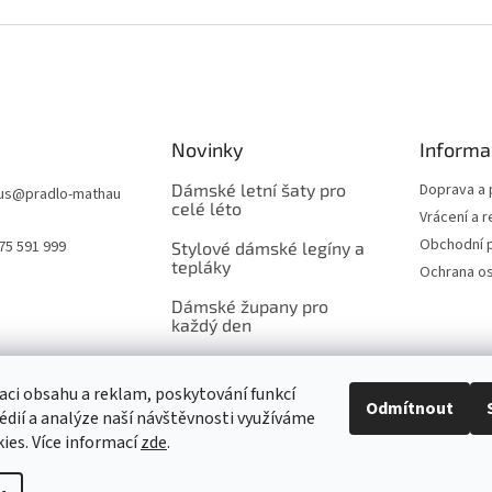
Novinky
Informa
Dámské letní šaty pro
Doprava a 
us
@
pradlo-mathau
celé léto
Vrácení a 
Obchodní 
75 591 999
Stylové dámské legíny a
tepláky
Ochrana os
Dámské župany pro
každý den
aci obsahu a reklam, poskytování funkcí
Odmítnout
édií a analýze naší návštěvnosti využíváme
ies. Více informací
zde
.