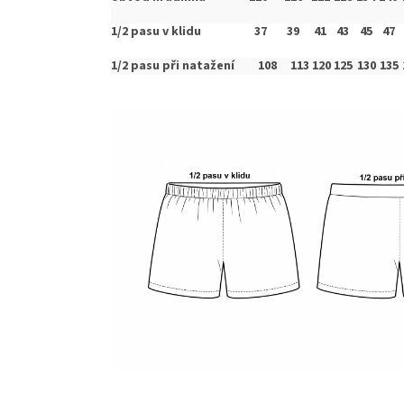
1/2 pasu v klidu
37
39
41
43
45
47
1/2 pasu při natažení
108
113
120
125
130
135