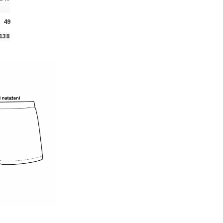
49
138