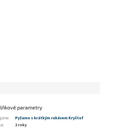
lňkové parametry
gorie
:
Pyžamo s krátkým rukávem Kryštof
ka
:
2 roky