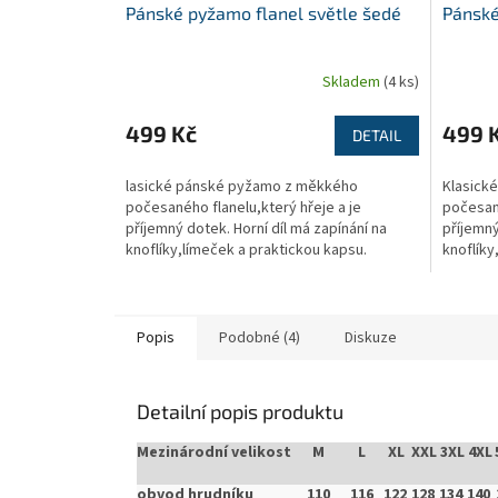
Pánské pyžamo flanel světle šedé
Pánské
Skladem
(4 ks)
499 Kč
499 
DETAIL
lasické pánské pyžamo z měkkého
Klasick
počesaného flanelu,který hřeje a je
počesané
příjemný dotek. Horní díl má zapínání na
příjemný
knoflíky,límeček a praktickou kapsu.
knoflíky
Kalhoty jsou volného střihu s...
Kalhoty 
Popis
Podobné (4)
Diskuze
Detailní popis produktu
Mezinárodní velikost
M
L
XL
XXL
3XL
4XL
obvod hrudníku
110
116
122
128
134
140