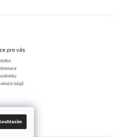
ce pro vás
platba
reklamace
podmínky
obních údajů
Souhlasím