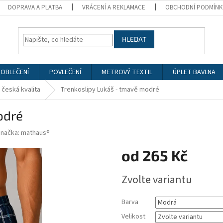
DOPRAVA A PLATBA
VRÁCENÍ A REKLAMACE
OBCHODNÍ PODMÍNK
HLEDAT
 OBLEČENÍ
POVLEČENÍ
METROVÝ TEXTIL
ÚPLET BAVLNA
 česká kvalita
Trenkoslipy Lukáš - tmavě modré
odré
Značka:
mathaus®
od
265 Kč
Měrná
Zvolte variantu
cena:
Barva
Velikost