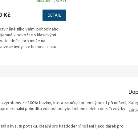
Skladem
(>5 ks)
0 Kč
DETAIL
bavlněné tílko velmi pohodlného
říjemné k pokožce s klasickými
. Je ideální pro muže na
ové aktivity.Lze ho nosit i jako
d košili....
Dop
u vyrobeny ze 100% bavlny, která zaručuje příjemný pocit při nošení,
Kate
tuje maximální pohodlí a volnost pohybu během celého dne. Trenýrky
Záru
ail a kvalitu potisku. Ideální pro každodenní nošení i jako dárek pro