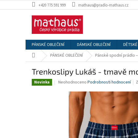
Přejít
+420 775 591 999
mathaus@pradlo-mathaus.cz
na
obsah
PÁNSKÉ OBLEČENÍ
DÁMSKÉ OBLEČENÍ
DĚTSKÉ
Domů
PÁNSKÉ OBLEČENÍ
Pánské spodní prádlo –
Trenkoslipy Lukáš - tmavě m
Průměrné
Neohodnoceno
Podrobnosti hodnocení
Novinka
hodnocení
produktu
je
0,0
z
5
hvězdiček.