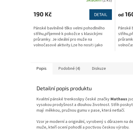
Skladem
(2 ks)
190 Kč
16
od
DETAIL
Pánské bavlněné tílko velmi pohodlného
Pánské 
střihu,příjemné k pokožce s klasickými
střihu,p
průramky. Je ideální pro muže na
průramky
volnočasové aktivity.Lze ho nosit i jako
volnočas
základ pod košili....
základ po
Popis
Podobné (4)
Diskuze
Detailní popis produktu
Kvalitní pánské trenkoslipy české značky
Mathaus
jso
vysokou prodyšnost a dlouhou životnost. Střih posky
mají měkkou, pružnou gumu v pase, která netlačí.
Vzor je moderní a originální, vyrobený s důrazem na det
muže, kteří ocení pohodlí a poctivou českou výrobu.