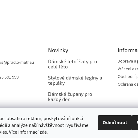
Novinky
Informa
Dámské letní šaty pro
Doprava a 
us
@
pradlo-mathau
celé léto
Vrácení a 
Obchodní 
75 591 999
Stylové dámské legíny a
tepláky
Ochrana os
Dámské župany pro
každý den
aci obsahu a reklam, poskytování funkcí
Odmítnout
édií a analýze naší návštěvnosti využíváme
ies. Více informací
zde
.