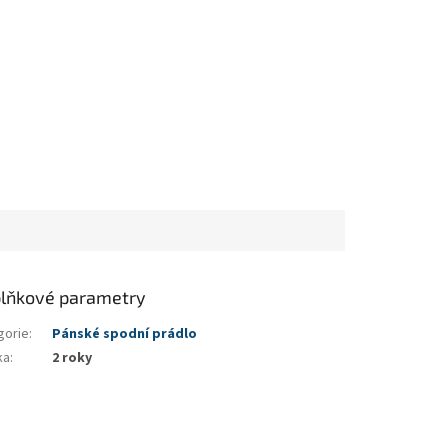
lňkové parametry
gorie
:
Pánské spodní prádlo
ka
:
2 roky