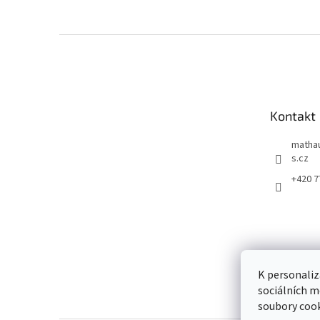
Z
á
p
a
t
Kontakt
í
matha
s.cz
+420 7
K personaliz
sociálních m
soubory cook