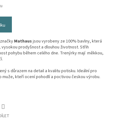
tu
íku
é značky
Mathaus
jsou vyrobeny ze 100% bavlny, která
í, vysokou prodyšnost a dlouhou životnost. Střih
lnost pohybu během celého dne. Trenýrky mají měkkou,
í.
ený s důrazem na detail a kvalitu potisku. Ideální pro
o muže, kteří ocení pohodlí a poctivou českou výrobu.
DÍLET