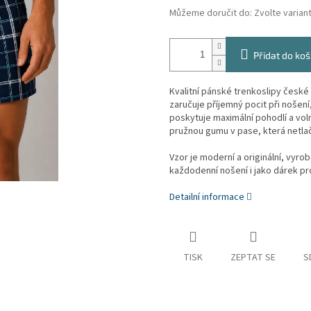
Můžeme doručit do:
Zvolte varian
Přidat do koš
Kvalitní pánské trenkoslipy česk
zaručuje příjemný pocit při nošen
poskytuje maximální pohodlí a vo
pružnou gumu v pase, která netlač
Vzor je moderní a originální, vyrob
každodenní nošení i jako dárek pr
Detailní informace
TISK
ZEPTAT SE
S