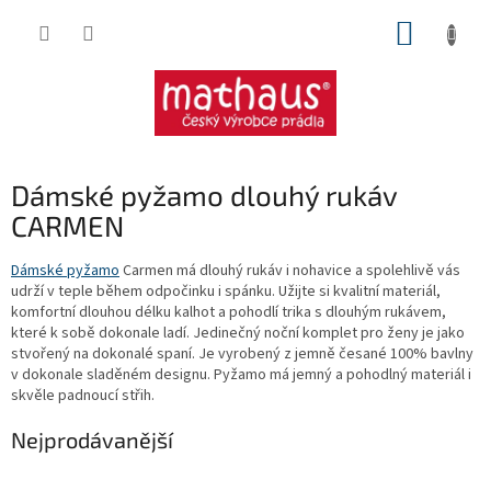
Přejít
NÁKUP
na
obsah
KOŠÍK
Dámské pyžamo dlouhý rukáv
CARMEN
Dámské pyžamo
Carmen má dlouhý rukáv i nohavice a spolehlivě vás
udrží v teple během odpočinku i spánku. Užijte si kvalitní materiál,
komfortní dlouhou délku kalhot a pohodlí trika s dlouhým rukávem,
které k sobě dokonale ladí. Jedinečný noční komplet pro ženy je jako
stvořený na dokonalé spaní. Je vyrobený z jemně česané 100% bavlny
v dokonale sladěném designu. Pyžamo má jemný a pohodlný materiál i
skvěle padnoucí střih.
Nejprodávanější