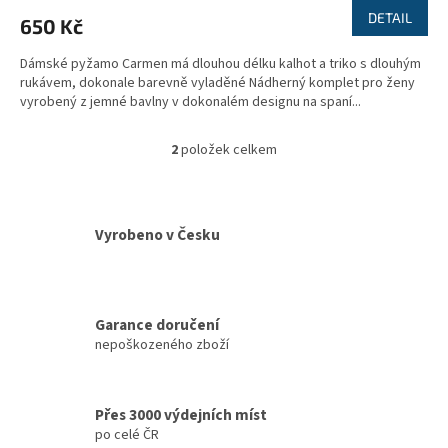
DETAIL
650 Kč
Dámské pyžamo Carmen má dlouhou délku kalhot a triko s dlouhým
rukávem, dokonale barevně vyladěné Nádherný komplet pro ženy
vyrobený z jemné bavlny v dokonalém designu na spaní...
2
položek celkem
O
v
l
á
d
Vyrobeno v Česku
a
c
í
p
Garance doručení
r
nepoškozeného zboží
v
k
y
v
Přes 3000 výdejních míst
ý
po celé ČR
p