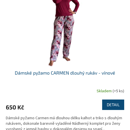
u
s
k
p
t
r
ů
o
d
u
k
t
ů
Dámské pyžamo CARMEN dlouhý rukáv - vínové
Skladem
(>5 ks)
DETAIL
650 Kč
Dámské pyžamo Carmen má dlouhou délku kalhot a triko s dlouhým
rukávem, dokonale barevně vyladěné Nádherný komplet pro ženy
vyrobený z jemné bavlny v dokonalém designu na spaní...