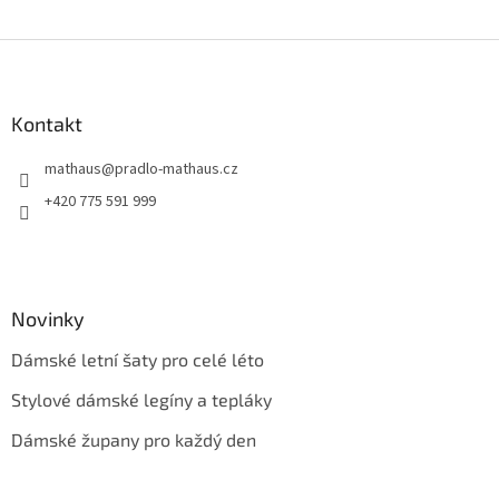
i
s
Z
u
á
p
a
Kontakt
t
mathaus
@
pradlo-mathaus.cz
í
+420 775 591 999
Novinky
Dámské letní šaty pro celé léto
Stylové dámské legíny a tepláky
Dámské župany pro každý den