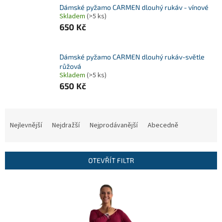
Dámské pyžamo CARMEN dlouhý rukáv - vínové
Skladem
(>5 ks)
650 Kč
Dámské pyžamo CARMEN dlouhý rukáv-světle
růžová
Skladem
(>5 ks)
650 Kč
Ř
a
Nejlevnější
Nejdražší
Nejprodávanější
Abecedně
z
e
n
OTEVŘÍT FILTR
í
p
V
r
ý
o
p
d
i