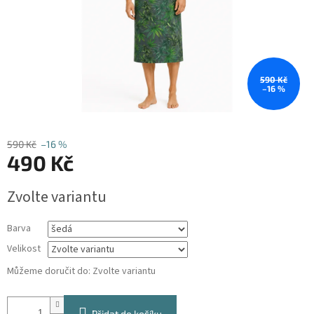
590 Kč
–16 %
590 Kč
–16 %
490 Kč
Měrná
Zvolte variantu
cena:
Barva
Velikost
Můžeme doručit do:
Zvolte variantu
Přidat do košíku