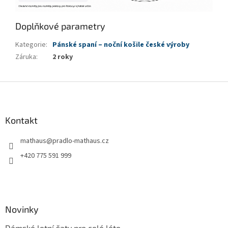
Doplňkové parametry
Kategorie
:
Pánské spaní – noční košile české výroby
Záruka
:
2 roky
Z
á
p
a
Kontakt
t
mathaus
@
pradlo-mathaus.cz
í
+420 775 591 999
Novinky
Dámské letní šaty pro celé léto