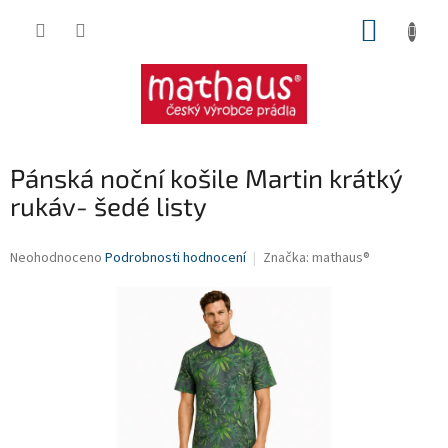
Přejít
NÁKUP
na
obsah
KOŠÍK
Pánská noční košile Martin krátký
rukáv- šedé listy
Průměrné
Neohodnoceno
Podrobnosti hodnocení
Značka:
mathaus®
hodnocení
produktu
je
0,0
z
5
hvězdiček.