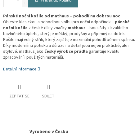
Pánské noční košile od mathaus – pohodlí na dobrou noc
Objevte klasickou a pohodlnou volbu pro noční odpočinek –
pánské
noční košile
z české dílny značky
mathaus
. Jsou ušity z kvalitního
bavlněného úpletu, který je měkký, prodyšný a příjemný na dotek.
Košile mají volný střih, který zajišťuje maximální pohodlí během spánku.
Díky modernímu potisku a důrazu na detail jsou nejen praktické, ale i
stylové. mathaus jako
český výrobce prádla
garantuje kvalitu
zpracování i použitých materiálů.
Detailní informace
ZEPTAT SE
SDÍLET
Vyrobeno v Česku