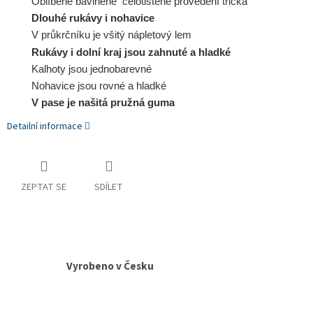
Oblíbené bavlněné celotištěné provedení trička
Dlouhé rukávy i nohavice
V průkrčníku je všitý nápletový lem
Rukávy i dolní kraj jsou zahnuté a hladké
Kalhoty jsou jednobarevné
Nohavice jsou rovné a hladké
V pase je našitá pružná guma
Detailní informace
ZEPTAT SE
SDÍLET
Vyrobeno v Česku