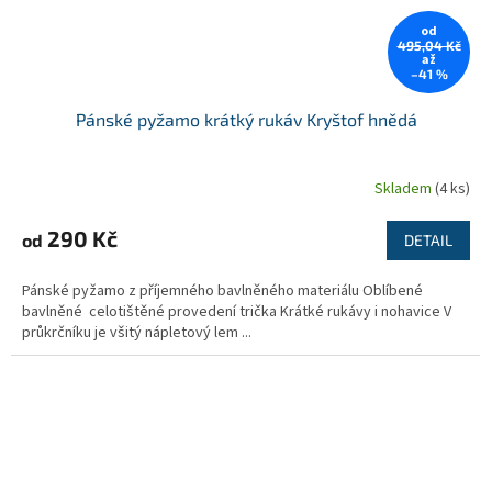
od
495,04 Kč
až
–41 %
Pánské pyžamo krátký rukáv Kryštof hnědá
Skladem
(4 ks)
290 Kč
od
DETAIL
Pánské pyžamo z příjemného bavlněného materiálu Oblíbené
bavlněné celotištěné provedení trička Krátké rukávy i nohavice V
průkrčníku je všitý nápletový lem ...