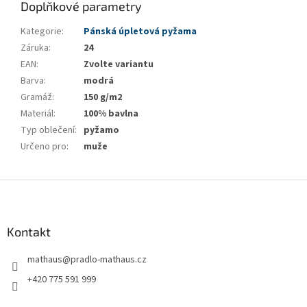
Doplňkové parametry
Kategorie
:
Pánská úpletová pyžama
Záruka
:
24
EAN
:
Zvolte variantu
Barva
:
modrá
Gramáž
:
150 g/m2
Materiál
:
100% bavlna
Typ oblečení
:
pyžamo
Určeno pro
:
muže
Z
á
p
a
Kontakt
t
mathaus
@
pradlo-mathaus.cz
í
+420 775 591 999