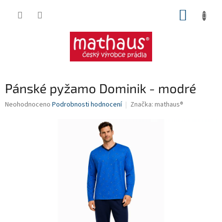
Přejít
NÁKUP
na
obsah
KOŠÍK
Pánské pyžamo Dominik - modré
Průměrné
Neohodnoceno
Podrobnosti hodnocení
Značka:
mathaus®
hodnocení
produktu
je
0,0
z
5
hvězdiček.