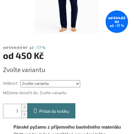
od 544,63
Kč
až –17 %
od 544,63 Kč
až –17 %
od
450 Kč
Měrná
Zvolte variantu
cena:
Velikost
Můžeme doručit do:
Zvolte variantu
Přidat do košíku
Pánské pyžamo z příjemného bavlněného materiálu