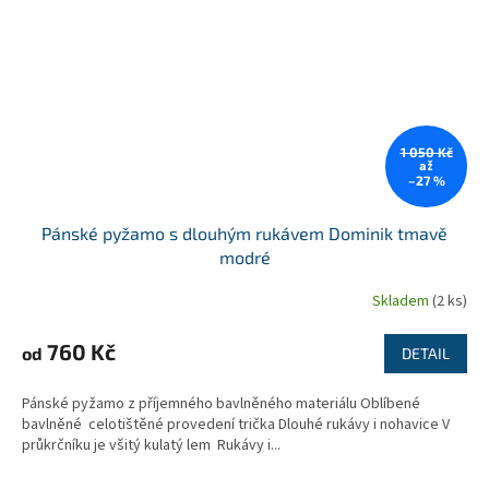
1 050 Kč
až
–27 %
Pánské pyžamo s dlouhým rukávem Dominik tmavě
modré
Skladem
(2 ks)
760 Kč
od
DETAIL
Pánské pyžamo z příjemného bavlněného materiálu Oblíbené
bavlněné celotištěné provedení trička Dlouhé rukávy i nohavice V
průkrčníku je všitý kulatý lem Rukávy i...