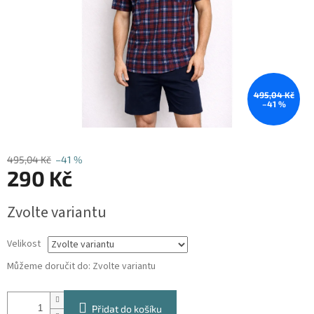
495,04 Kč
–41 %
495,04 Kč
–41 %
290 Kč
Měrná
Zvolte variantu
cena:
Velikost
Můžeme doručit do:
Zvolte variantu
Přidat do košíku